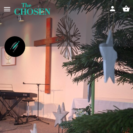
Weihnachten mit The Chosen in
Annaberg-Buchholz 🌟
Weihnachtsland Erzgebirge meets The Chosen
Event date
27/12/2025 - 28/12/2025
Infos
Feedback
Store
0
0