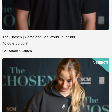
The Chosen | Come and See World Tour Shirt
Ursprünglicher
Aktueller
40,00
€
30,00
€
Preis
Preis
Bei sofalich kaufen
war:
ist:
40,00 €
30,00 €.
ANGEBOT!