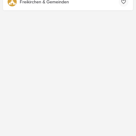
Freikirchen & Gemeinden
© 2026 THE CHOSEN |
DESIGN BY WŒRK