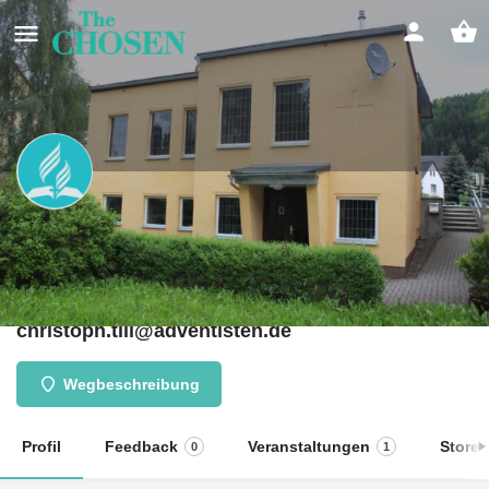
Adventgemeinde Olbernhau
Die "Mut für Morgen"-Kirche
Kontakt
christoph.till@adventisten.de
Wegbeschreibung
Profil
Feedback
Veranstaltungen
Store
0
1