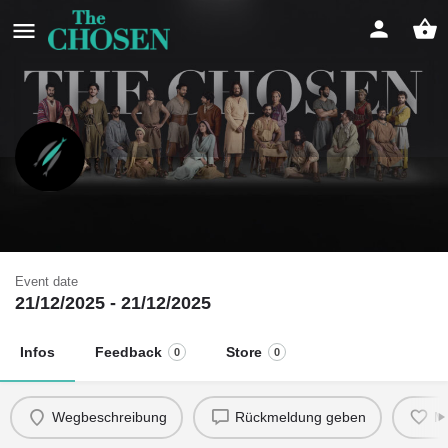
Come and See - Christ is here!
"Er machte die zwei eins - den Himmel und die Erde"
Event date
21/12/2025 - 21/12/2025
Infos
Feedback
Store
0
0
Wegbeschreibung
Rückmeldung geben
M