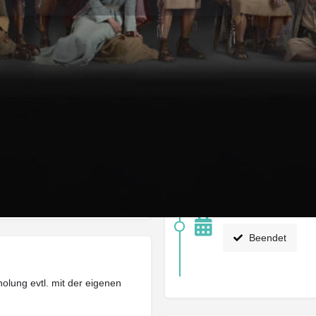
Infos
Feedback
Store
0
0
ung
Rückmeldung geben
Merken
Share
Nächste Veranstaltung 
15/12/2025 20:00 
Beendet
olung evtl. mit der eigenen