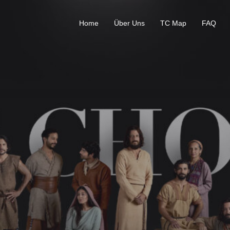
Home
Über Uns
TC Map
FAQ