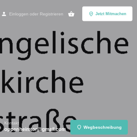
Einloggen
oder
Registrieren
Jetzt Mitmachen
Kontakt
Wegbeschreibung
oppenheimtor@gmail.com