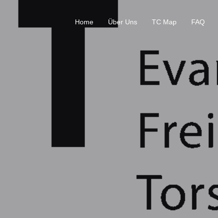
Home
Über Uns
TC Map
FAQ