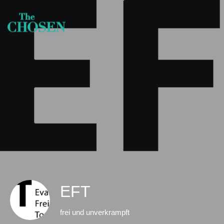
EFT
frei und unverkrampft