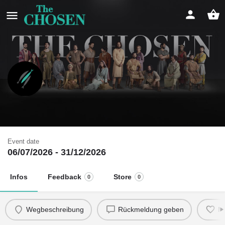
Encounter in Buer
Jesu Leben - Sei dabei
Event date
06/07/2026 - 31/12/2026
Infos
Feedback
Store
0
0
Wegbeschreibung
Rückmeldung geben
M