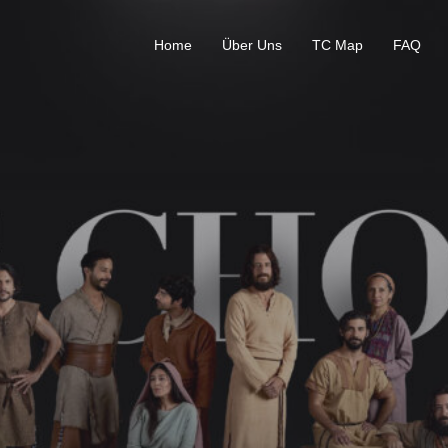
Home
Über Uns
TC Map
FAQ