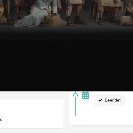
Infos
Feedback
Store
0
0
ung
Rückmeldung geben
Merken
Share
Nächste Veranstaltung 
22/06/2026 0:00 -
Beendet
n.