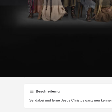
Wegbeschreib
Art der Veranstaltung
Encounter
Beschreibung
Sei dabei und lerne Jesus Christus ganz neu kenne