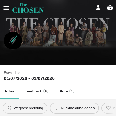
Fauen im Gebet
An seiner Seite
Event date
01/07/2026 - 01/07/2026
Infos
Feedback
Store
0
0
Wegbeschreibung
Rückmeldung geben
M