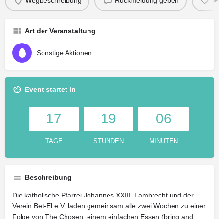
Wegbeschreibung
Rückmeldung geben
M
Art der Veranstaltung
Sonstige Aktionen
Event startet in
17
19
06
TAGE
STUNDEN
MINUTEN
Beschreibung
Die katholische Pfarrei Johannes XXIII. Lambrecht und der
Verein Bet-El e.V. laden gemeinsam alle zwei Wochen zu einer
Folge von The Chosen, einem einfachen Essen (bring and