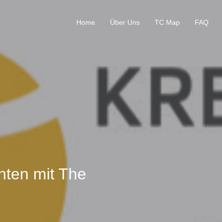
Home
Über Uns
TC Map
FAQ
hten mit The