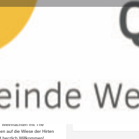
Infos
Feedback
Store
0
0
Anrufen
Rückmeldung geben
Merken
Nächste Veranstaltung 
30/11/2025 17:00 
Beendet
 "Weihnachten mit The
en auf die Wiese der Hirten
d herzlich Willkommen!