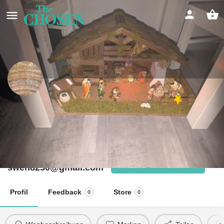
Hausgemeinschaft christliches
pesch
Jeder Jeck is anders, alle sollen werden wie Jesus will
Kontakt
Wegbeschreibung
swen8250@gmail.com
Profil
Feedback
Store
0
0