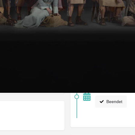
Infos
Feedback
Store
0
0
ung
Rückmeldung geben
Merken
Share
Nächste Veranstaltung 
20/06/2026 23:00 
Beendet