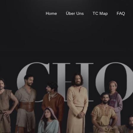
Home
Über Uns
TC Map
FAQ