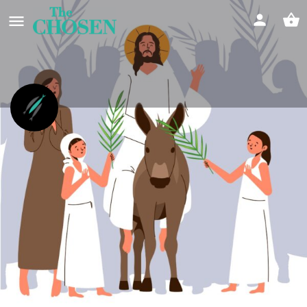
Palmsonntag mit The Chosen in
Rickenbach
Feierlicher Einzug von Jesus in Jerusalem
Event date
29/03/2026 - 29/03/2026
Infos
Feedback
Store
0
0