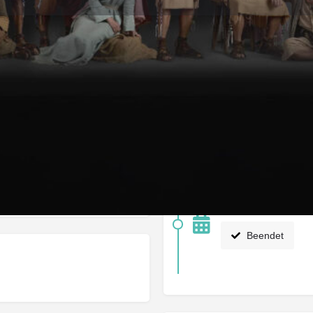
Infos
Feedback
Store
0
0
ung
Rückmeldung geben
Merken
Share
Nächste Veranstaltung 
21/06/2026 20:00 
Beendet