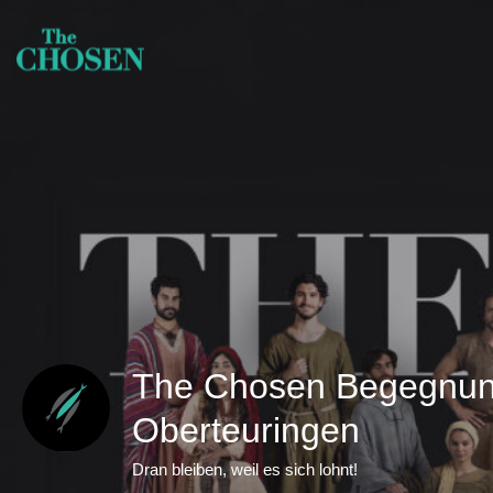
The Chosen Begegnun
Oberteuringen
Dran bleiben, weil es sich lohnt!