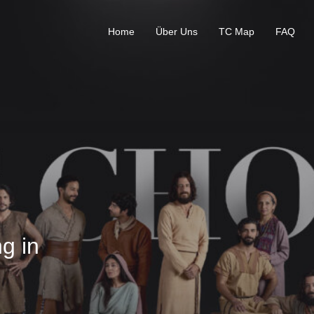
Home
Über Uns
TC Map
FAQ
g in