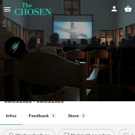
The Chosen erleben in der
Passionszeit
WinterKirchenKino in München-Neuperlach
Event date
09/03/2026 - 09/03/2026
Infos
Feedback
Store
0
0