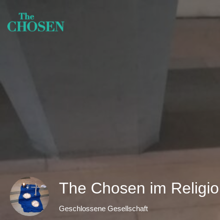
The Chosen im Religio
Geschlossene Gesellschaft