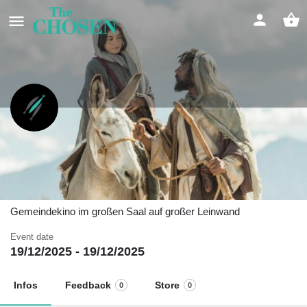
Weihnachten "Die Heilige Nacht" mit
The Chosen in der FeG Wuppertal-
Vohwinkel
Gemeindekino im großen Saal auf großer Leinwand
Event date
19/12/2025 - 19/12/2025
Infos
Feedback
Store
0
0