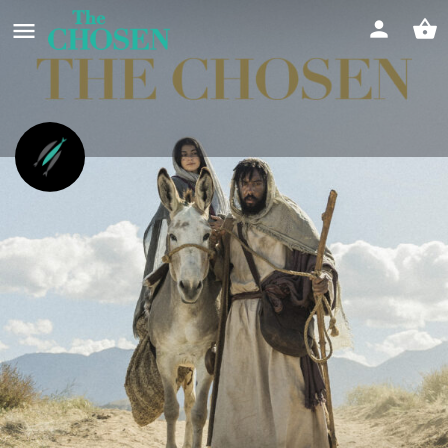
Weihnachten mit The Chosen
Freuen wir uns gemeinsam
Event date
22/12/2025 - 22/12/2025
Infos
Feedback
Store
0
0
Wegbeschreibung
Anrufen
Rückmeldung 