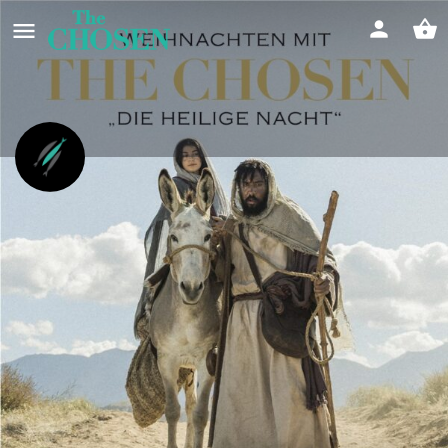
Weihnachten mit The Chosen
Deutsch "Die Heilige Nacht" in
Friedrichsdorf
Einstimmen auf die Weihnachtsfeiertage
Event date
14/12/2025 - 14/12/2025
Infos
Feedback
Store
0
0