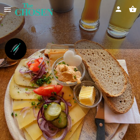
Weihnachten mit The Chosen in
Berlin - Rixdorf
Film - Special in der "Brotdose Gottes" (St. Richard)
Event date
25/12/2025 - 25/12/2025
Infos
Feedback
Store
0
0