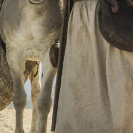
Hosted by
FeG Haan
Author
FeG Haan