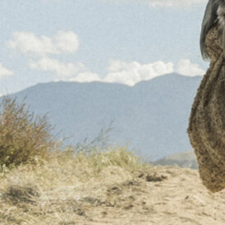
Was wird gezeigt?
Wheinachts Episode
Location