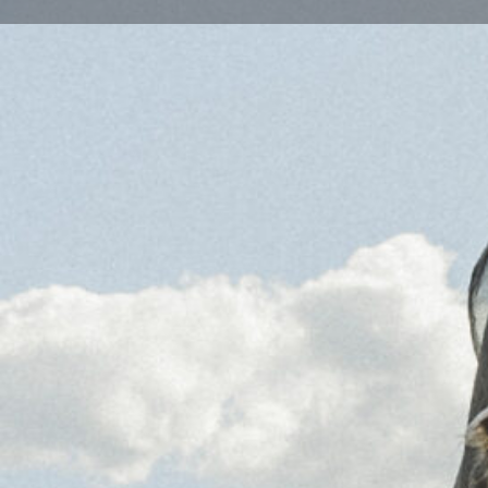
Wegbeschreib
Art der Veranstaltung
Weihnachten 24/25
Beschreibung
Am zweiten Advent laden wir Dich ein, die Weihnach
In unseren Gemeinderäumlichkeiten zeigen wir in g
Folge "Heilige Nacht" von The Chosen. Beginn ist 18