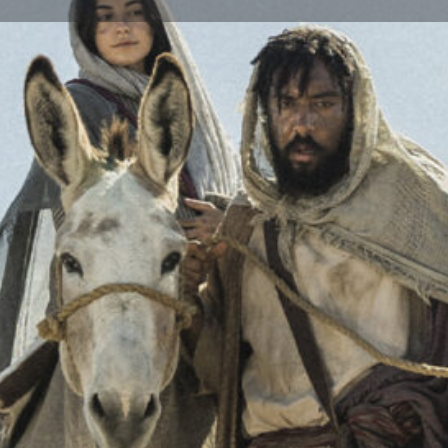
Infos
Feedback
Store
0
0
ung
Rückmeldung geben
Merken
Share
Nächste Veranstaltung 
07/12/2025 18:00 
Beendet
tsgeschichte neu zu erleben:
emütlicher Atmosphäre die
 Uhr.