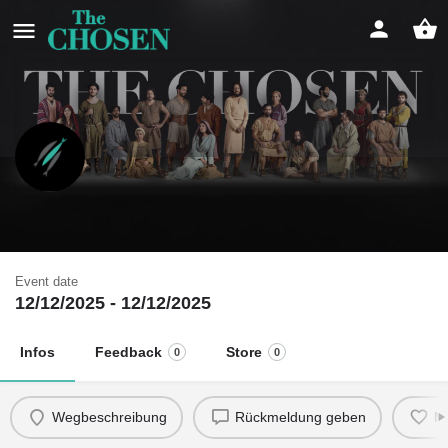
Weihnachtlicher Filmabend
Gemeindekino
Event date
12/12/2025 - 12/12/2025
Infos
Feedback
Store
0
0
Wegbeschreibung
Rückmeldung geben
M