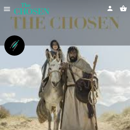
Weihnachtsepisode von "The
Chosen" im Magnushaus
Gemeinsam die Geschichte der Heiligen Nacht erleben
Event date
18/12/2025 - 18/12/2025
Infos
Feedback
Store
0
0