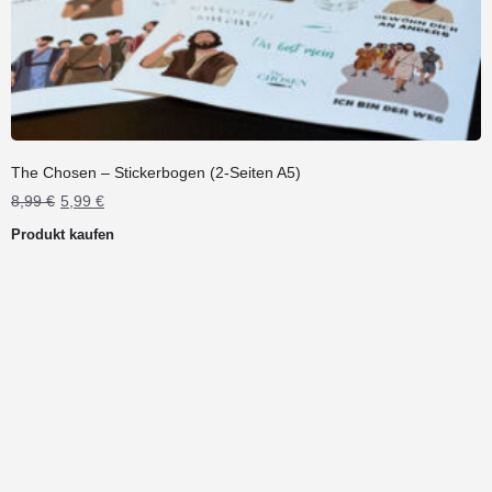
The Chosen – Stickerbogen (2-Seiten A5)
Ursprünglicher
Aktueller
8,99
€
5,99
€
Preis
Preis
Produkt kaufen
war:
ist:
8,99 €
5,99 €.