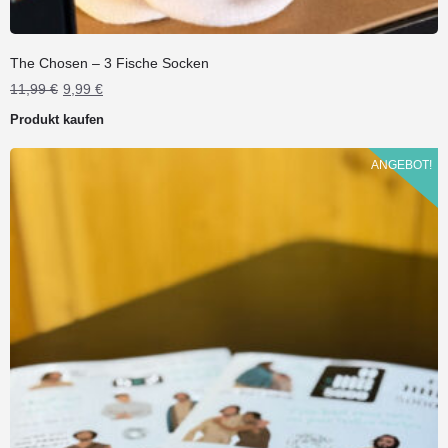
The Chosen – 3 Fische Socken
Ursprünglicher
Aktueller
11,99
€
9,99
€
Preis
Preis
Produkt kaufen
war:
ist:
11,99 €
9,99 €.
ANGEBOT!