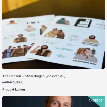
The Chosen – Stickerbogen (2-Seiten A5)
Ursprünglicher
Aktueller
8,99
€
5,99
€
Preis
Preis
Produkt kaufen
war:
ist:
8,99 €
5,99 €.
ANGEBOT!