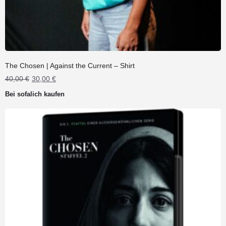
The Chosen | Against the Current – Shirt
Ursprünglicher
Aktueller
40,00
€
30,00
€
Preis
Preis
Bei sofalich kaufen
war:
ist:
40,00 €
30,00 €.