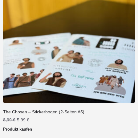
The Chosen – Stickerbogen (2-Seiten A5)
Ursprünglicher
Aktueller
8,99
€
5,99
€
Preis
Preis
Produkt kaufen
war:
ist:
8,99 €
5,99 €.