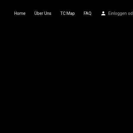
Home
Über Uns
TC Map
FAQ
Einloggen
od