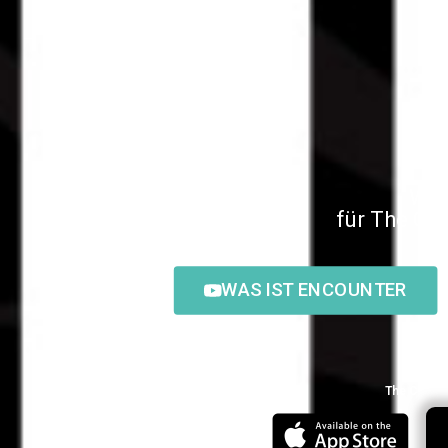
Wil
für The Ch
WAS IST ENCOUNTER
The Chosen