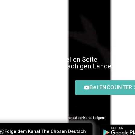
lkommen auf der offiziellen Seite
osen in den deutschsprachigen Ländern!
Bei ENCOUNTER 
 in der App anschauen oder unseren WhatsApp-Kanal folgen:
‎Folge dem Kanal The Chosen Deutsch