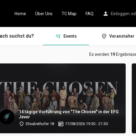
Home
Über Uns
TC Map
FAQ
Einloggen
od
ch suchst du?
Events
Veranstalter
Es werden
19
Ergebniss
14 tägige Vorführung von "The Chosen" in der EFG
Jever
Elisabethufer 18
17/08/2026 19:30 - 21:30